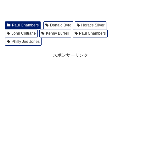
Paul Chambers
Donald Byrd
Horace Silver
John Coltrane
Kenny Burrell
Paul Chambers
Philly Joe Jones
スポンサーリンク