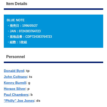
Item Details
BLUE NOTE
・発売日：1996/05/27
・JAN：0724383764723
・規格品番：CDP724383764723
・組数：1枚組
Personnel
Donald Byrd
: tp
John Coltrane
: ts
Kenny Burrell
: g
Horace Silver
: p
Paul Chambers
: b
“Philly” Joe Jones
: ds