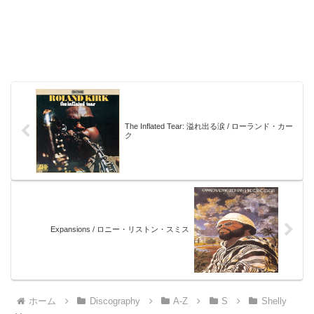
The Inflated Tear: 溢れ出る涙 / ローランド・カー
ク
Expansions / ロニー・リストン・スミス
ホーム
Discography
A-Z
S
Shelly