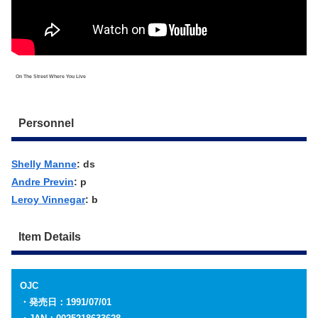
On The Street Where You Live
Personnel
Shelly Manne
: ds
Andre Previn
: p
Leroy Vinnegar
: b
Item Details
OJC
・発売日：1991/07/01