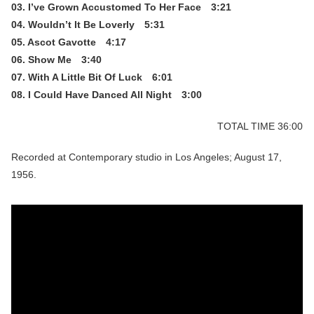
03. I’ve Grown Accustomed To Her Face 3:21
04. Wouldn’t It Be Loverly 5:31
05. Ascot Gavotte 4:17
06. Show Me 3:40
07. With A Little Bit Of Luck 6:01
08. I Could Have Danced All Night 3:00
TOTAL TIME 36:00
Recorded at Contemporary studio in Los Angeles; August 17,
1956.