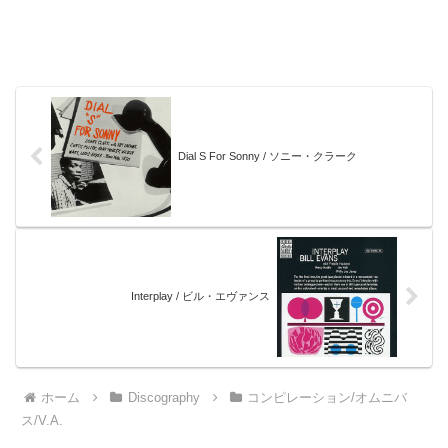
Dial S For Sonny / ソニー・クラーク
Interplay / ビル・エヴァンス
ホーム
Discography
コンピレーション/オムニバ
ス/V.A.