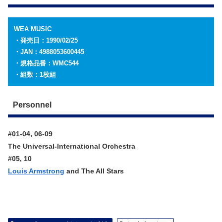
WEA MUSIC
・発売日：1990/02/25
・JAN：4988053600445
・規格品番：WMC544
・組数：1枚組
Personnel
#01-04, 06-09
The Universal-International Orchestra
#05, 10
Louis Armstrong
and The All Stars