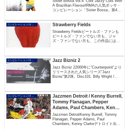
Sister Bossa Vol.4: Cool Jazzy Cuts With
A Brazillian FlavourIRMAの人気ボッサ・
コンピレーション「Sister Bossa」第4
弾。Disc101. Banda Favela ...
Strawberry Fields
コンピレーション/オムニバス/V.A.
Strawberry Fieldsビートルズ・ファンも
ビートルズ・ファンでない方も、ジャ
ズ・ファンでない方も、この作品には満
足されることだろう。レノン=マッカート
ニーの名曲が、ボブ・ベルデンの手によ
って極上のヴォーカルアルバムとなっ
た。固い...
Jazz Bizniz 2
コンピレーション/オムニバス/V.A.
Jazz Bizniz 22000年に”Counterpoint”より
リリースされた人気シリーズ”Jazz
Bizniz”第2弾。Disc101. Billy Wright /
Summer Love 4:4902. Open Sky Un...
Jazzmen Detroit / Kenny Burrell,
コンピレーション/オムニバス/V.A.
Tommy Flanagan, Pepper
Adams, Paul Chambers, Kenny
Clarke
Jazzmen DetroitKenny Burrell, Tommy
Flanagan, Pepper Adams, Paul
Chambers, Kenny Clarkeデトロイト出身
のジャズメンが集合した生きの良いジャ