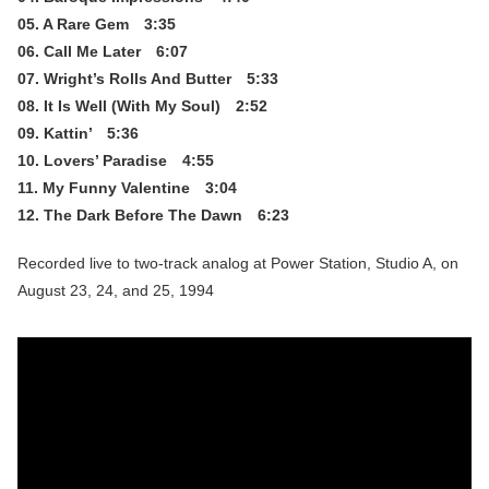
05. A Rare Gem 3:35
06. Call Me Later 6:07
07. Wright’s Rolls And Butter 5:33
08. It Is Well (With My Soul) 2:52
09. Kattin’ 5:36
10. Lovers’ Paradise 4:55
11. My Funny Valentine 3:04
12. The Dark Before The Dawn 6:23
Recorded live to two-track analog at Power Station, Studio A, on
August 23, 24, and 25, 1994