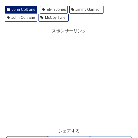
John Coltrane
Elvin Jones
Jimmy Garrison
John Coltrane
McCoy Tyner
スポンサーリンク
シェアする