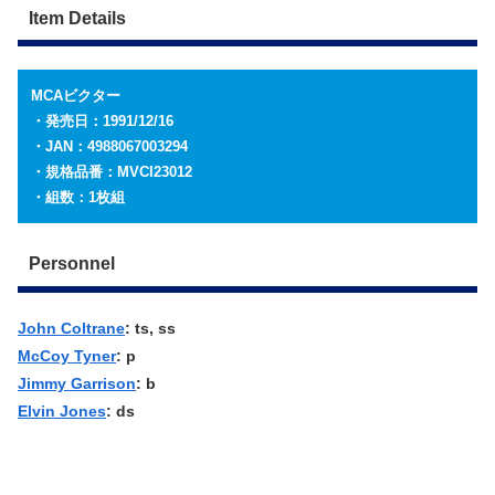
Item Details
MCAビクター
・発売日：1991/12/16
・JAN：4988067003294
・規格品番：MVCI23012
・組数：1枚組
Personnel
John Coltrane
: ts, ss
McCoy Tyner
: p
Jimmy Garrison
: b
Elvin Jones
: ds