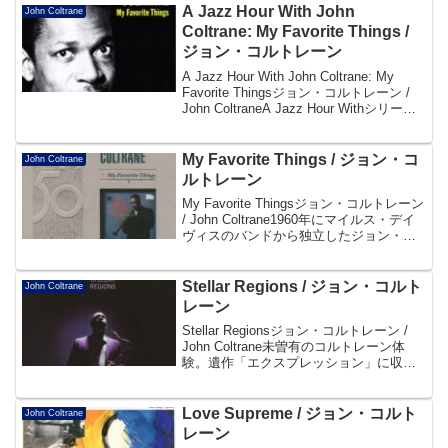
AmazonDisc...
A Jazz Hour With John
John Coltrane
Coltrane: My Favorite Things /
ジョン・コルトレーン
A Jazz Hour With John Coltrane: My
Favorite Thingsジョン・コルトレーン /
John ColtraneA Jazz Hour Withシリーズ
としてJazz Hourレーベルから発売。タイ
ト...
My Favorite Things / ジョン・コ
John Coltrane
ルトレーン
My Favorite Thingsジョン・コルトレーン
/ John Coltrane1960年にマイルス・デイ
ヴィスのバンドから独立したジョン・コ
ルトレーンが翌年にアトランティックか
ら発表したアルバム。ミュージカル「サ
ウンド・オブ・ミュ...
Stellar Regions / ジョン・コルト
John Coltrane
レーン
Stellar Regionsジョン・コルトレーン /
John Coltrane未曽有のコルトレーン体
験。遺作「エクスプレッション」に収録
された '67.2.15. セッションの全容。これ
迄全く存在の知られなかった7曲 10テイ
クに聴く凄...
Love Supreme / ジョン・コルト
John Coltrane
レーン