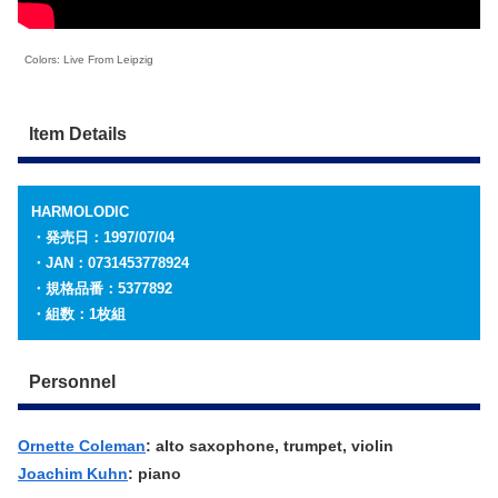
Colors: Live From Leipzig
Item Details
HARMOLODIC
・発売日：1997/07/04
・JAN：0731453778924
・規格品番：5377892
・組数：1枚組
Personnel
Ornette Coleman
: alto saxophone, trumpet, violin
Joachim Kuhn
: piano