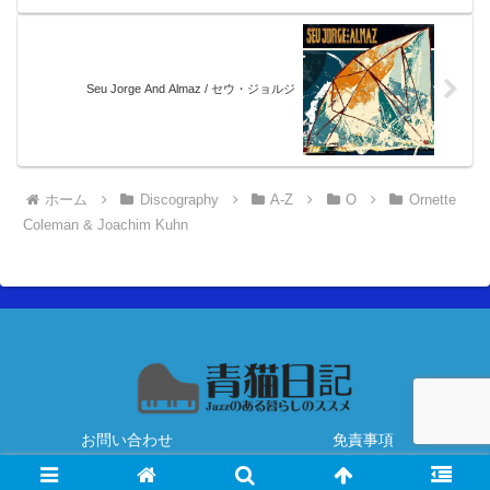
Seu Jorge And Almaz / セウ・ジョルジ
ホーム
Discography
A-Z
O
Ornette
Coleman & Joachim Kuhn
お問い合わせ
免責事項
Copyright © 2020 青猫日記 All Rights Reserved.