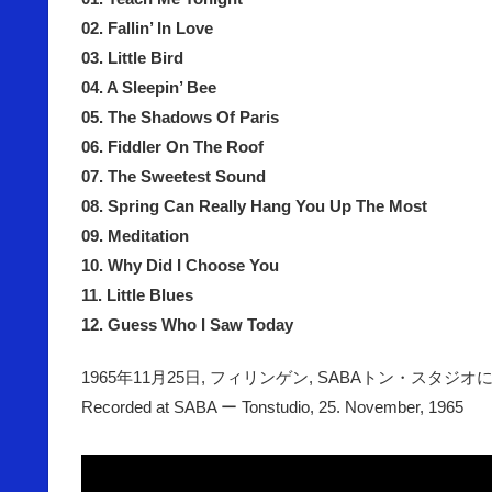
02. Fallin’ In Love
03. Little Bird
04. A Sleepin’ Bee
05. The Shadows Of Paris
06. Fiddler On The Roof
07. The Sweetest Sound
08. Spring Can Really Hang You Up The Most
09. Meditation
10. Why Did I Choose You
11. Little Blues
12. Guess Who I Saw Today
1965年11月25日, フィリンゲン, SABAトン・スタジオ
Recorded at SABA ー Tonstudio, 25. November, 1965