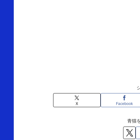
X
Facebook
青猫