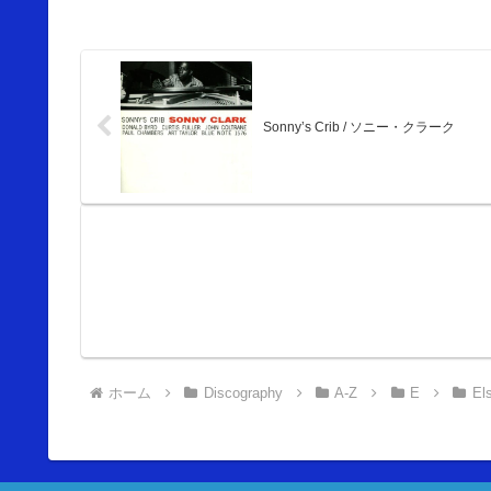
Sonny’s Crib / ソニー・クラーク
ホーム
Discography
A-Z
E
El