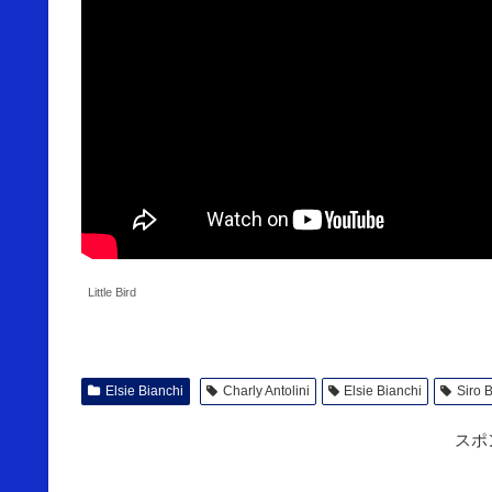
Little Bird
Elsie Bianchi
Charly Antolini
Elsie Bianchi
Siro 
スポ