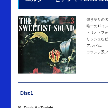
弾き語りの
唯一の12イ
トリオ・フ
リッシュな
アルバム。
ラウンジ系
Disc1
01. Teach Me Tonight