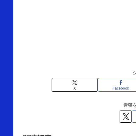
X
Facebook
青猫