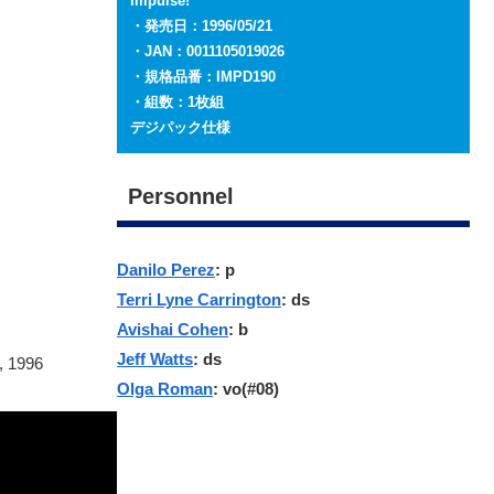
Impulse!
・発売日：1996/05/21
・JAN：0011105019026
・規格品番：IMPD190
・組数：1枚組
デジパック仕様
Personnel
Danilo Perez
: p
Terri Lyne Carrington
: ds
Avishai Cohen
: b
Jeff Watts
: ds
, 1996
Olga Roman
: vo(#08)