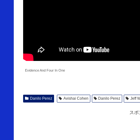
Evidence And Four In One
Danilo Perez
Avishai Cohen
Danilo Perez
Jeff 
スポ