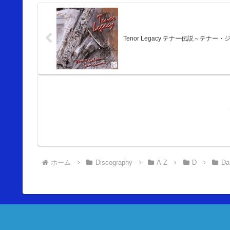
Tenor Legacy テナー伝説～テナ
ホーム
Discography
A-Z
D
Da