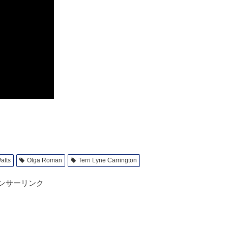
Watts
Olga Roman
Terri Lyne Carrington
ンサーリンク