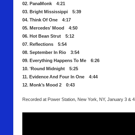
02. PanaMonk 4:21
03. Bright Mississippi 5:39
04. Think Of One 4:17
05. Mercedes’ Mood 4:50
06. Hot Bean Strut 5:12
07. Reflections 5:54
08. September In Rio 3:54
09. Everything Happens To Me 6:26
10. ‘Round Midnight 5:25
11. Evidence And Four In One 4:44
12. Monk’s Mood 2 0:43
Recorded at Power Station, New York, NY, January 3 & 4