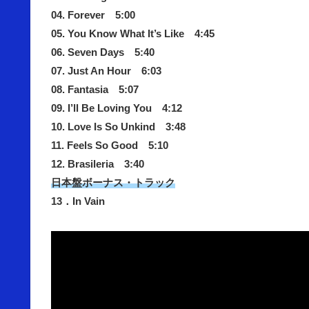
04. Forever 5:00
05. You Know What It’s Like 4:45
06. Seven Days 5:40
07. Just An Hour 6:03
08. Fantasia 5:07
09. I’ll Be Loving You 4:12
10. Love Is So Unkind 3:48
11. Feels So Good 5:10
12. Brasileria 3:40
日本盤ボーナス・トラック
13．In Vain