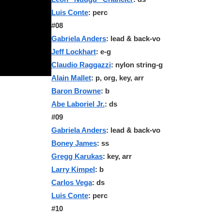
Luis Conte
: perc
#08
Gabriela Anders
: lead & back-vo
Jeff Lockhart
: e-g
Claudio Raggazzi
: nylon string-g
Alain Mallet
: p, org, key, arr
Baron Browne
: b
Abe Laboriel Jr.
: ds
#09
Gabriela Anders
: lead & back-vo
Boney James
: ss
Gregg Karukas
: key, arr
Larry Kimpel
: b
Carlos Vega
: ds
Luis Conte
: perc
#10