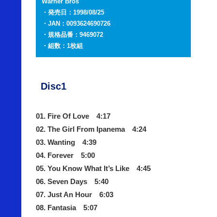
Warner Bros
・発売日：1998/08/25
・JAN：0093624690726
・規格品番：9
469072
・組数：1枚組
Disc1
01. Fire Of Love 4:17
02. The Girl From Ipanema 4:24
03. Wanting 4:39
04. Forever 5:00
05. You Know What It’s Like 4:45
06. Seven Days 5:40
07. Just An Hour 6:03
08. Fantasia 5:07