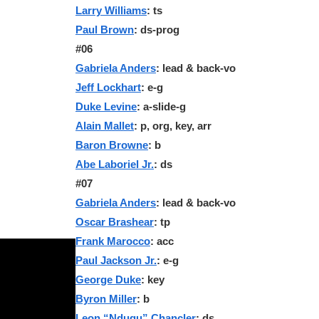
Larry Williams
: ts
Paul Brown
: ds-prog
#06
Gabriela Anders
: lead & back-vo
Jeff Lockhart
: e-g
Duke Levine
: a-slide-g
Alain Mallet
: p, org, key, arr
Baron Browne
: b
Abe Laboriel Jr.
: ds
#07
Gabriela Anders
: lead & back-vo
Oscar Brashear
: tp
Frank Marocco
: acc
Paul Jackson Jr.
: e-g
George Duke
: key
Byron Miller
: b
Leon “Ndugu” Chancler
: ds