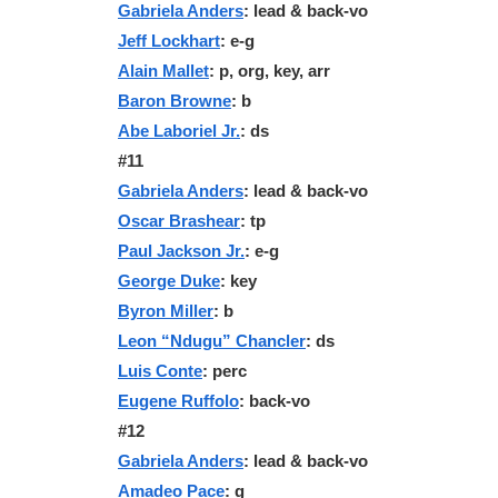
Gabriela Anders
: lead & back-vo
Jeff Lockhart
: e-g
Alain Mallet
: p, org, key, arr
Baron Browne
: b
Abe Laboriel Jr.
: ds
#11
Gabriela Anders
: lead & back-vo
Oscar Brashear
: tp
Paul Jackson Jr.
: e-g
George Duke
: key
Byron Miller
: b
Leon “Ndugu” Chancler
: ds
Luis Conte
: perc
Eugene Ruffolo
: back-vo
#12
Gabriela Anders
: lead & back-vo
Amadeo Pace
: g