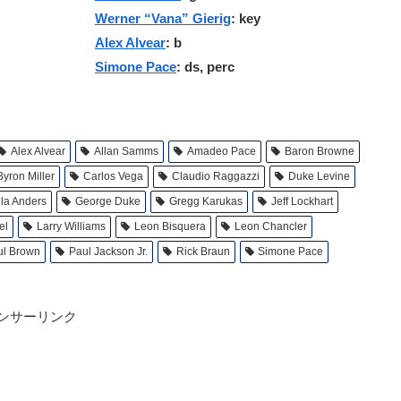
Werner “Vana” Gierig
: key
Alex Alvear
: b
Simone Pace
: ds, perc
Alex Alvear
Allan Samms
Amadeo Pace
Baron Browne
Byron Miller
Carlos Vega
Claudio Raggazzi
Duke Levine
la Anders
George Duke
Gregg Karukas
Jeff Lockhart
el
Larry Williams
Leon Bisquera
Leon Chancler
ul Brown
Paul Jackson Jr.
Rick Braun
Simone Pace
ンサーリンク