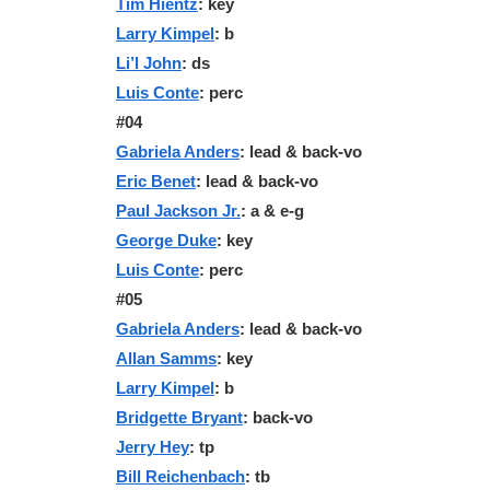
Tim Hientz
: key
Larry Kimpel
: b
Li’l John
: ds
Luis Conte
: perc
#04
Gabriela Anders
: lead & back-vo
Eric Benet
: lead & back-vo
Paul Jackson Jr.
: a & e-g
George Duke
: key
Luis Conte
: perc
#05
Gabriela Anders
: lead & back-vo
Allan Samms
: key
Larry Kimpel
: b
Bridgette Bryant
: back-vo
Jerry Hey
: tp
Bill Reichenbach
: tb