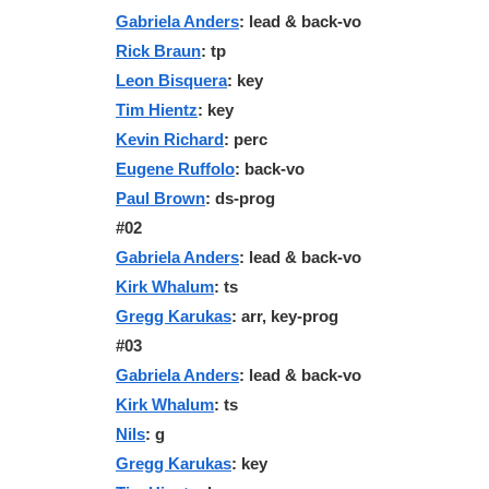
Gabriela Anders
: lead & back-vo
Rick Braun
: tp
Leon Bisquera
: key
Tim Hientz
: key
Kevin Richard
: perc
Eugene Ruffolo
: back-vo
Paul Brown
: ds-prog
#02
Gabriela Anders
: lead & back-vo
Kirk Whalum
: ts
Gregg Karukas
: arr, key-prog
#03
Gabriela Anders
: lead & back-vo
Kirk Whalum
: ts
Nils
: g
Gregg Karukas
: key