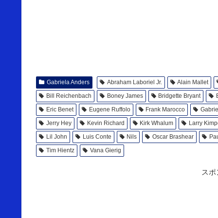
Gabriela Anders
Abraham Laboriel Jr.
Alain Mallet
Bill Reichenbach
Boney James
Bridgette Bryant
Eric Benet
Eugene Ruffolo
Frank Marocco
Gabrie
Jerry Hey
Kevin Richard
Kirk Whalum
Larry Kimp
Lil John
Luis Conte
Nils
Oscar Brashear
Pa
Tim Hientz
Vana Gierig
スポ