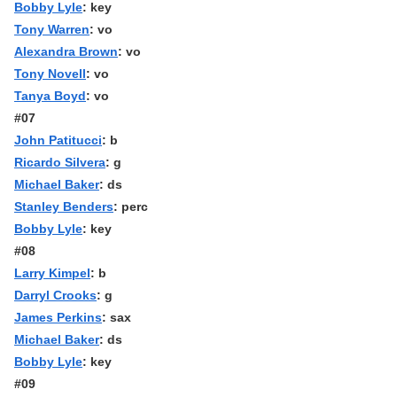
Bobby Lyle
: key
Tony Warren
: vo
Alexandra Brown
: vo
Tony Novell
: vo
Tanya Boyd
: vo
#07
John Patitucci
: b
Ricardo Silvera
: g
Michael Baker
: ds
Stanley Benders
: perc
Bobby Lyle
: key
#08
Larry Kimpel
: b
Darryl Crooks
: g
James Perkins
: sax
Michael Baker
: ds
Bobby Lyle
: key
#09