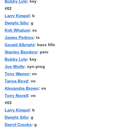
Bobby Lyle
: key
#02
Larry Kimpel
: b
Dwight Sills
: g
Kirk Whalum
: ss
James Perkins
: ts
Gerald Albright
: bass fills
Stanley Benders
: perc
Bobby Lyle
: key
Joe Wolfe
: syn-prog
Tony Warren
: vo
Tanya Boyd
: vo
Alexandra Brown
: vo
Tony Novell
: vo
#03
Larry Kimpel
: b
Dwight Sills
: g
Darryl Crooks
: g