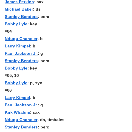
James Perkins
: sax
Michael Baker
: ds
Stanley Benders
: perc
Bobby Lyle
: key
#04
Ndugu Chancler
: b
Larry Kimpel
: b
Paul Jackson Jr.
: g
Stanley Benders
: perc
Bobby Lyle
: key
#05, 10
Bobby Lyle
: p, syn
#06
Larry Kimpel
: b
Paul Jackson Jr.
: g
Kirk Whalum
: sax
Ndugu Chancler
: ds, timbales
Stanley Benders
: perc