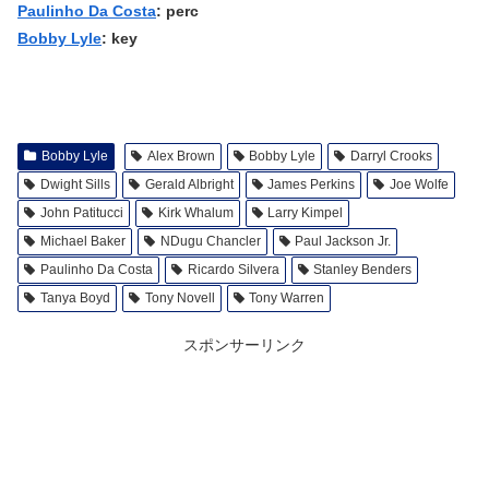
Paulinho Da Costa
: perc
Bobby Lyle
: key
Bobby Lyle
Alex Brown
Bobby Lyle
Darryl Crooks
Dwight Sills
Gerald Albright
James Perkins
Joe Wolfe
John Patitucci
Kirk Whalum
Larry Kimpel
Michael Baker
NDugu Chancler
Paul Jackson Jr.
Paulinho Da Costa
Ricardo Silvera
Stanley Benders
Tanya Boyd
Tony Novell
Tony Warren
スポンサーリンク