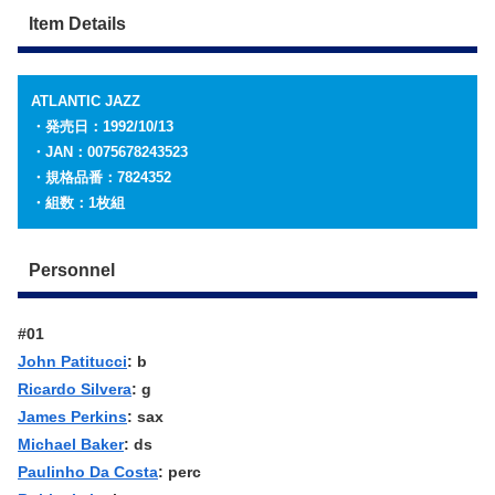
Item Details
ATLANTIC
JAZZ
・発売日：1992/10/13
・JAN：0075678243523
・規格品番：
7824352
・組数：1枚組
Personnel
#01
John Patitucci
: b
Ricardo Silvera
: g
James Perkins
: sax
Michael Baker
: ds
Paulinho Da Costa
: perc