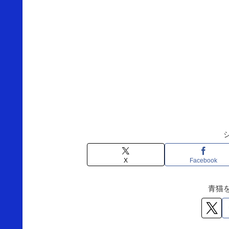
X
Facebook
青猫