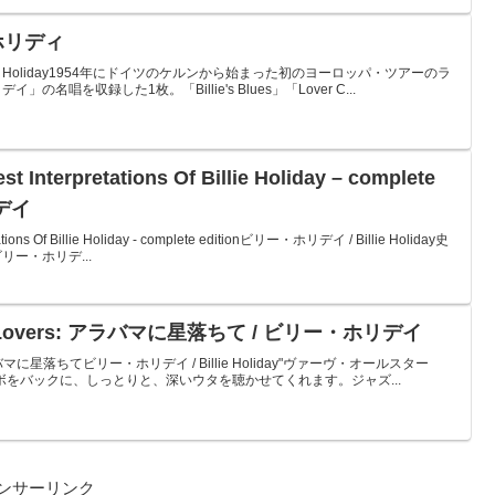
・ホリディ
Billie Holiday1954年にドイツのケルンから始まった初のヨーロッパ・ツアーのラ
唱を収録した1枚。「Billie's Blues」「Lover C...
Interpretations Of Billie Holiday – complete
リデイ
ions Of Billie Holiday - complete editionビリー・ホリデイ / Billie Holiday史
ー・ホリデ...
ngue Lovers: アラバマに星落ちて / ビリー・ホリデイ
rs: アラバマに星落ちてビリー・ホリデイ / Billie Holiday"ヴァーヴ・オールスター
ボをバックに、しっとりと、深いウタを聴かせてくれます。ジャズ...
ンサーリンク