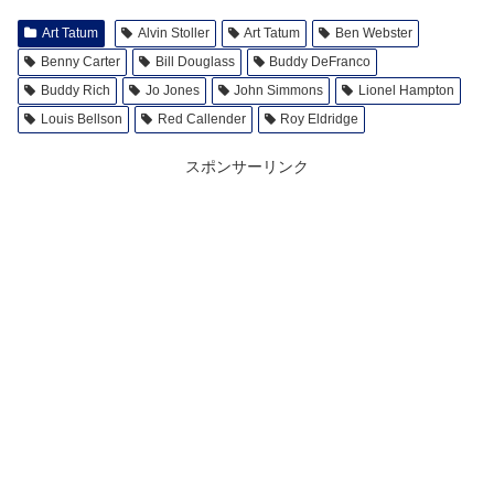
Art Tatum
Alvin Stoller
Art Tatum
Ben Webster
Benny Carter
Bill Douglass
Buddy DeFranco
Buddy Rich
Jo Jones
John Simmons
Lionel Hampton
Louis Bellson
Red Callender
Roy Eldridge
スポンサーリンク