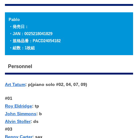
Pablo
・発売日：
・JAN：0025218041829
・規格品番：PACD24054182
・組数：1枚組
Personnel
Art Tatum
: p(piano solo #02, 04, 07, 09)
#01
Roy Eldridge
: tp
John Simmons
: b
Alvin Stoller
: ds
#03
Benny Carter
: sax