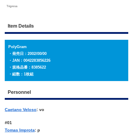
Trigresa
Item Details
PolyGram
・発売日：2002/00/00
・JAN：0042283856226
・規格品番：8385622
・組数：1枚組
Personnel
Caetano Veloso
: vo
#01
Tomas Improta
: p