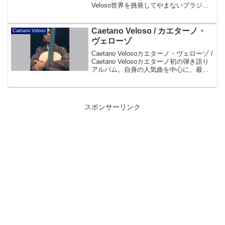
Veloso世界を挑発してやまないブラジリ
アン・ミュージック・シーン”永遠のシン
ボル”の、日本編集による75～89年ベス
ト!!帯よりDisc...
Caetano Veloso / カエターノ・
Caetano Veloso
ヴェローゾ
Caetano Velosoカエターノ・ヴェローゾ /
Caetano Velosoカエターノ初の弾き語り
アルバム。自身の人気曲を中心に、最高
のカヴァー曲「ビリー・ジーン」まで。
ギターと声の魅力を堪能できるとても特
別な1枚です。帯よりDis...
スポンサーリンク