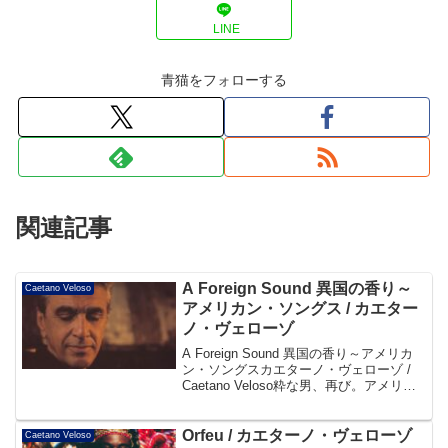
LINE
青猫をフォローする
関連記事
A Foreign Sound 異国の香り～
Caetano Veloso
アメリカン・ソングス / カエター
ノ・ヴェローゾ
A Foreign Sound 異国の香り～アメリカ
ン・ソングスカエターノ・ヴェローゾ /
Caetano Veloso粋な男、再び。アメリ
カ・ポピュラー音楽への憧憬を投影し
た、オール英語曲のカヴァー・アルバ
ム。世界中の人々が、彼らの人生や...
Orfeu / カエターノ・ヴェローゾ
Caetano Veloso