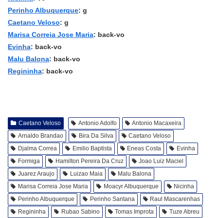
Perinho Albuquerque
: g
Caetano Veloso
: g
Marisa Correia Jose Maria
: back-vo
Evinha
: back-vo
Malu Balona
: back-vo
Regininha
: back-vo
Caetano Veloso
Antonio Adolfo
Antonio Macaxeira
Arnaldo Brandao
Bira Da Silva
Caetano Veloso
Djalma Correa
Emilio Baptista
Eneas Costa
Evinha
Formiga
Hamilton Pereira Da Cruz
Joao Luiz Maciel
Juarez Araujo
Luizao Maia
Malu Balona
Marisa Correia Jose Maria
Moacyr Albuquerque
Nicinha
Perinho Albuquerque
Perinho Santana
Raul Mascarenhas
Regininha
Rubao Sabino
Tomas Improta
Tuze Abreu