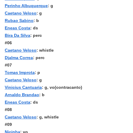
Perinho Albuquerque
: g
Caetano Veloso
: g
Rubao Sabino
: b
Eneas Costa
: ds
Bira Da Silva
: perc
#06
Caetano Veloso
: whistle
Djalma Correa
: perc
#07
Tomas Improta
: p
Caetano Veloso
: g
Vinicius Cantuaria
: g, vo(contracanto)
Arnaldo Brandao
: b
Eneas Costa
: ds
#08
Caetano Veloso
: g, whistle
#09
Nicinha
: vo