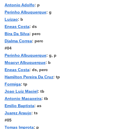
Antonio Adolfo
: p
Perinho Albuquerque
: g
Luizao
: b
Eneas Costa
: ds
Bira Da Silva
: perc
Djalma Correa
: perc
#04
Perinho Albuquerque
: g, p
Moacyr Albuquerque
: b
Eneas Costa
: ds, perc
Hamilton Pereira Da Cruz
: tp
Formiga
: tp
Joao Luiz Maciel
: tb
Antonio Macaxeira
: tb
Emilio Baptista
: as
Juare
z Araujo
: ts
#05
Tomas Improta
: p