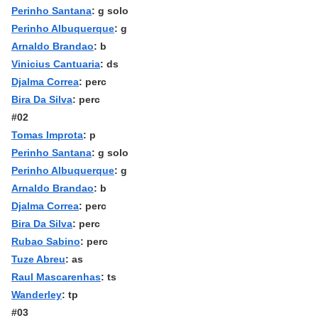
Perinho Santana
: g solo
Perinho Albuquerque
: g
Arnaldo Brandao
: b
Vinicius Cantuaria
: ds
Djalma Correa
: perc
Bira Da Silva
: perc
#02
Tomas Improta
: p
Perinho Santana
: g solo
Perinho Albuquerque
: g
Arnaldo Brandao
: b
Djalma Correa
: perc
Bira Da Silva
: perc
Rubao Sabino
: perc
Tuze Abreu
: as
Raul Mascarenhas
: ts
Wanderley
: tp
#03