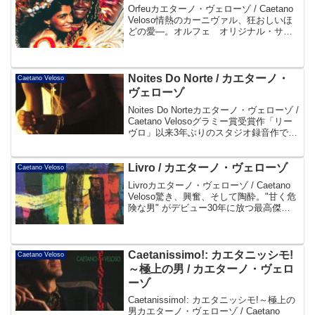
Orfeuカエターノ・ヴェローゾ / Caetano
Veloso情熱のカーニヴァル、狂おしいほ
どの愛―。オルフェ オリジナル・サウ
ンドトラック音楽: カエターノ・ヴェロー
ゾ帯よりDisc101. O Enredo De Orfeu
(Hi...
Noites Do Norte / カエターノ・
Caetano Veloso
ヴェローゾ
Noites Do Norteカエターノ・ヴェローゾ /
Caetano Velosoグラミー賞受賞作「リー
ヴロ」以来3年ぶりのスタジオ録音作で、
ブラジル北部に根付くルーツ＝「アフリ
カへの回帰」を主題に、ロック、ブルー
ス的アプローチをさらに...
Livro / カエターノ・ヴェローゾ
Caetano Veloso
Livroカエターノ・ヴェローゾ / Caetano
Veloso驚き、興奮、そして陶酔。"甘く危
険な男" がデビュー30年に放つ最高傑
作。驚き、興奮、そして陶酔。いかなる
言葉をもってしてもこの音楽を聴いた者
のインプレッションを語ることは出...
Caetanissimo!: カエタニッシモ!
Caetano Veloso
～極上の男 / カエターノ・ヴェロ
ーゾ
Caetanissimo!: カエタニッシモ!～極上の
男カエターノ・ヴェローゾ / Caetano