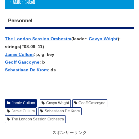
・組数：1枚組
Personnel
The London Session Orchestra
(leader:
Gavyn Wright
):
strings(#08-09, 11)
Jamie Cullum
: p, g, key
Geoff Gascoyne
: b
Sebastiaan De Krom
: ds
Jamie Cullum
Gavyn Wright
Geoff Gascoyne
Jamie Cullum
Sebastiaan De Krom
The London Session Orchestra
スポンサーリンク