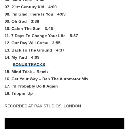
07. 21st Century Kid 4:00
08. I’m Glad There Is You 4:09
09. Oh God 3:38
10. Catch The Sun 3:46
11. 7 Days To Change Your Life 5:37
12. Our Day Will Come 3:55
13. Back To The Ground 4:37
14. My Yard 4:09
BONUS TRACKS
15. Mind Trick – Remix
16. Get Your Way – Dan The Automator Mix
17. I’d Probably Do It Again
18. Trippin’ Up
RECORDED AT RAK STUDIOS, LONDON